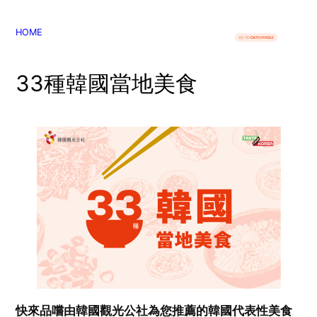
콘
텐
HOME
츠
로
33種韓國當地美食
바
로
가
기
快來品嚐由韓國觀光公社為您推薦的韓國代表性美食