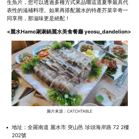
生魚片，您可以透過多種方式來品嚐這道夏季最具代
表性的滋補料理。如果再搭配麗水的特產芥菜辛奇一
同享用，那滋味更是絕配！
<麗水Hamo涮涮鍋麗水美食餐廳 yeosu_dandelion>
圖片來源：CATCHTABLE
地址：全羅南道 麗水市 突山邑 珍頭海岸路 72 2樓
202號