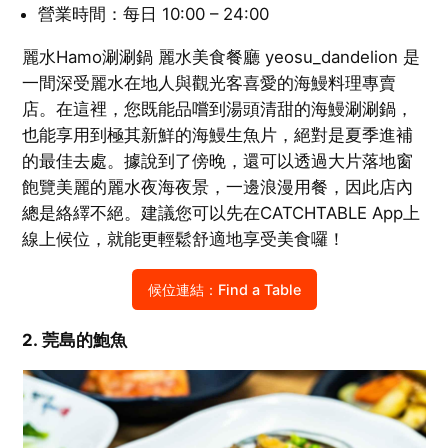
營業時間：每日 10:00 – 24:00
麗水Hamo涮涮鍋 麗水美食餐廳 yeosu_dandelion 是
一間深受麗水在地人與觀光客喜愛的海鰻料理專賣
店。在這裡，您既能品嚐到湯頭清甜的海鰻涮涮鍋，
也能享用到極其新鮮的海鰻生魚片，絕對是夏季進補
的最佳去處。據說到了傍晚，還可以透過大片落地窗
飽覽美麗的麗水夜海夜景，一邊浪漫用餐，因此店內
總是絡繹不絕。建議您可以先在CATCHTABLE App上
線上候位，就能更輕鬆舒適地享受美食囉！
候位連結：Find a Table
2. 莞島的鮑魚